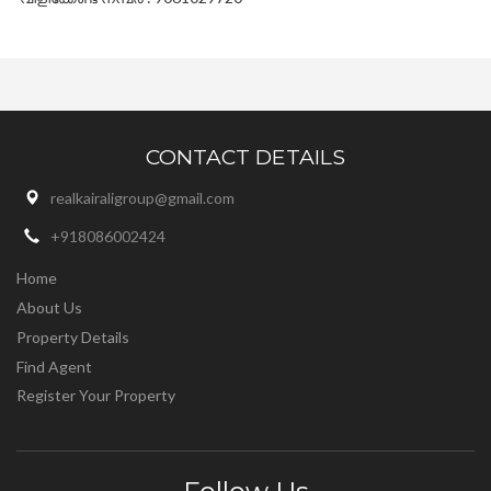
CONTACT DETAILS
realkairaligroup@gmail.com
+918086002424
Home
About Us
Property Details
Find Agent
Register Your Property