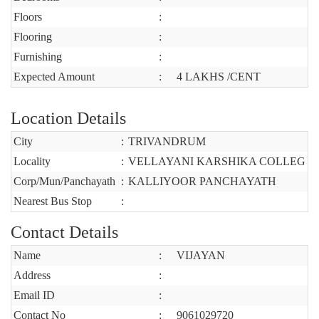
Floors
:
Flooring
:
Furnishing
:
Expected Amount
:
4 LAKHS /CENT
Location Details
City
:
TRIVANDRUM
Locality
:
VELLAYANI KARSHIKA COLLEG
Corp/Mun/Panchayath
:
KALLIYOOR PANCHAYATH
Nearest Bus Stop
:
Contact Details
Name
:
VIJAYAN
Address
:
Email ID
:
Contact No
:
9061029720