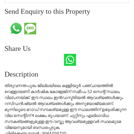
Send Enquiry to this Property
Share Us
Description
തിരുവനന്തപുരം ജില്ലയിലെ കള്ളിയൂർ പഞ്ചായത്തിൽ
വെള്ളായണി കാർഷിക കോളേജിന് സമീപം 52 സെന്റ് സ്ഥലം
വില്പനയ്ക്ക്. ഈ സ്ഥലം ഇൻഡസ്ട്രിയൽ ആവശ്യങ്ങൾക്കും
റസിഡൻഷ്യൽ ആവശ്യങ്ങൾക്കും അനുയോജ്യമാണ്.
മുന്നിലൂടെ റോഡ് സൗകര്യമുള്ള ഈ സ്ഥലത്തിന് ഉദ്ദേശിക്കുന്ന
വില സെന്റിന് 4 ലക്ഷം രൂപയാണ്. ചുറ്റിനും എല്ലാവിധ
സൗകര്യങ്ങളുമുള്ള ഈ വസ്തു ആവശ്യമുള്ളവർ സ്ഥലമുടമ
വിജയനുമായി ബന്ധപ്പെടുക.
വിളിക്കേണ്ട നമ്പർ : 9061029720